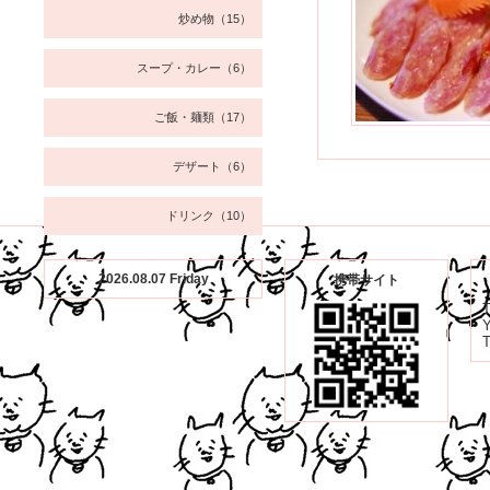
炒め物（15）
スープ・カレー（6）
ご飯・麺類（17）
デザート（6）
ドリンク（10）
2026.08.07 Friday
携帯サイト
Y
T